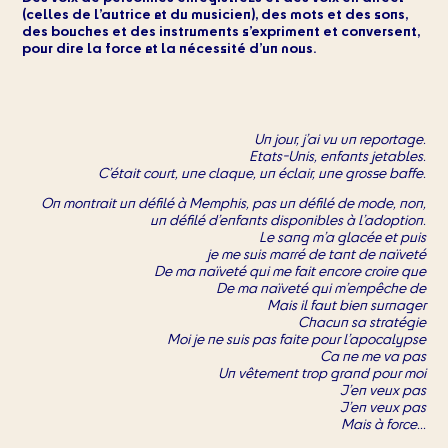
(celles de l’autrice et du musicien), des mots et des sons,
des bouches et des instruments s’expriment et conversent,
pour dire la force et la nécessité d’un nous.
Un jour, j’ai vu un reportage.
Etats-Unis, enfants jetables.
C’était court, une claque, un éclair, une grosse baffe.
On montrait un défilé à Memphis, pas un défilé de mode, non,
un défilé d’enfants disponibles à l’adoption.
Le sang m’a glacée et puis
je me suis marré de tant de naïveté
De ma naïveté qui me fait encore croire que
De ma naïveté qui m’empêche de
Mais il faut bien surnager
Chacun sa stratégie
Moi je ne suis pas faite pour l’apocalypse
Ca ne me va pas
Un vêtement trop grand pour moi
J’en veux pas
J’en veux pas
Mais à force...